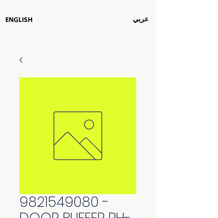
عربي
ENGLISH
9821549080 -