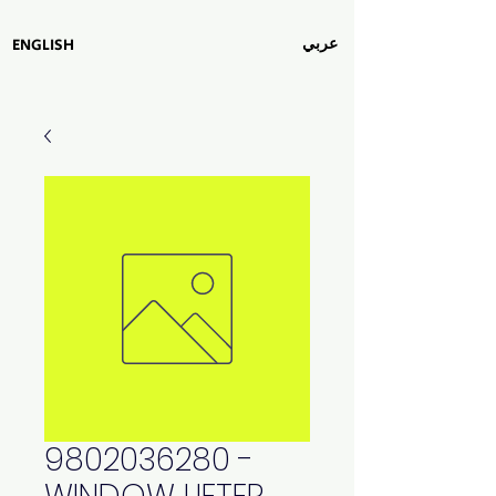
عربي
ENGLISH
9802036280 -