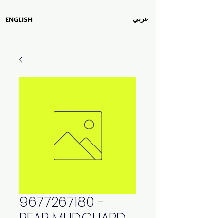
عربي
ENGLISH
9677267180 -