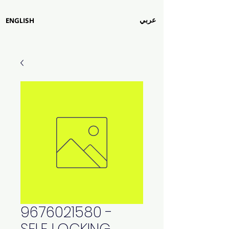
عربي
ENGLISH
9676021580 -