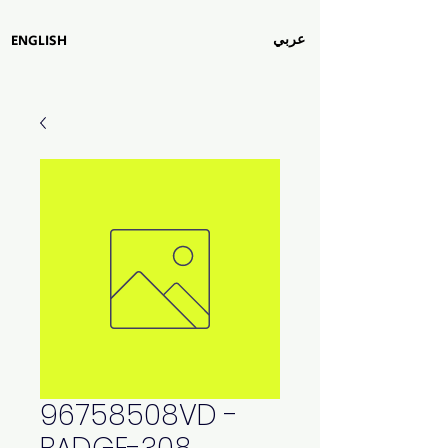
عربي
ENGLISH
96758508VD -