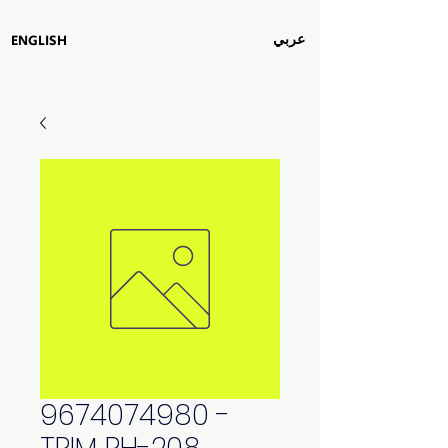
عربي
ENGLISH
9674074980 -