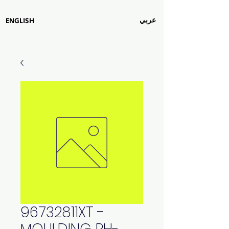
عربي
ENGLISH
96732811XT -