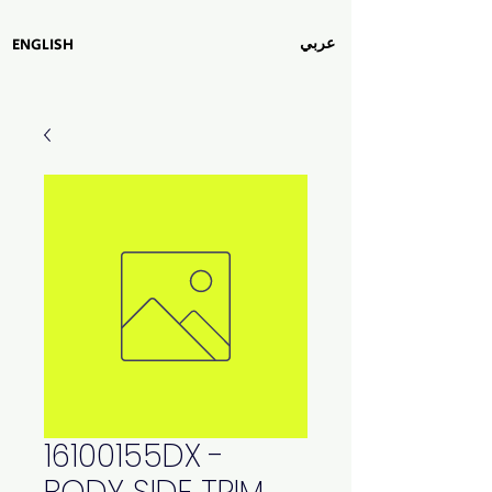
عربي
ENGLISH
16100155DX -