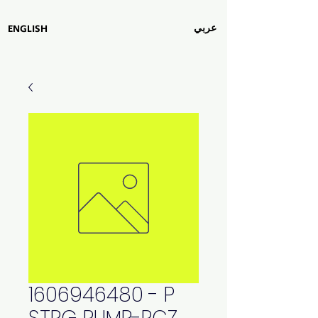
عربي
ENGLISH
1606946480 - P