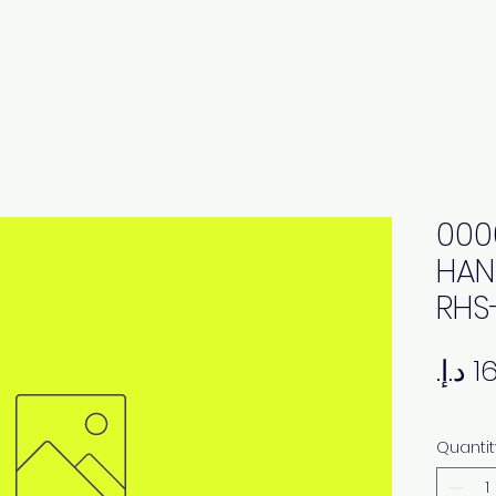
000
HAN
RHS
Quantit