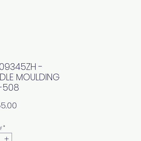
09345ZH -
DLE MOULDING
-508
Price
y
*