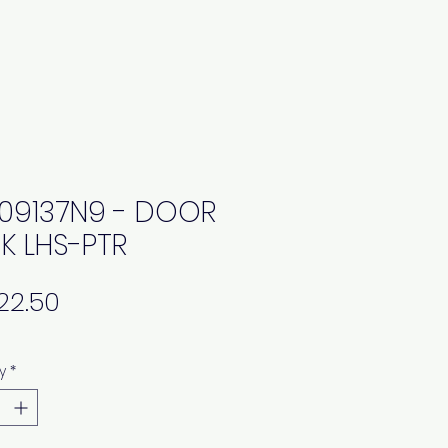
09137N9 - DOOR
K LHS-PTR
Price
y
*