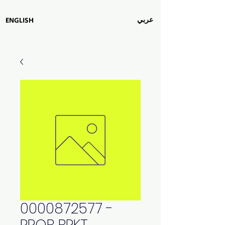
عربي
ENGLISH
0000872577 -