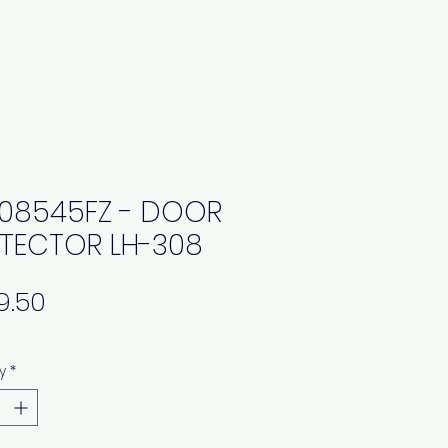
08545FZ - DOOR
TECTOR LH-308
Price
y
*