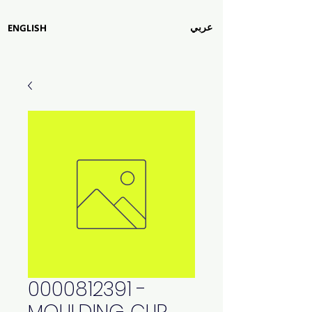
عربي
ENGLISH
0000812391 -