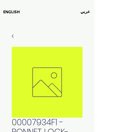
عربي
ENGLISH
00007934F1 -