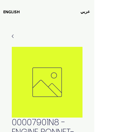
عربي
ENGLISH
00007901N8 -