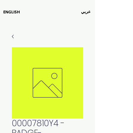
عربي
ENGLISH
00007810Y4 -