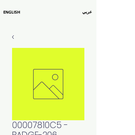
عربي
ENGLISH
00007810C5 -