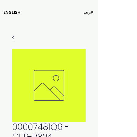
عربي
ENGLISH
00007481Q6 -