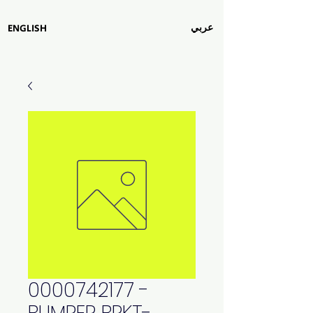
عربي
ENGLISH
0000742177 -