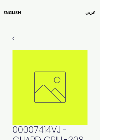
عربي
ENGLISH
00007414VJ -