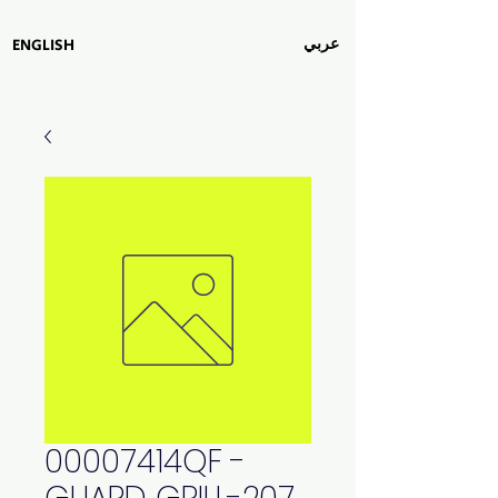
عربي
ENGLISH
00007414QF -