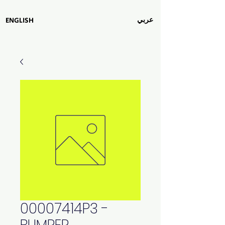
عربي
ENGLISH
00007414P3 -