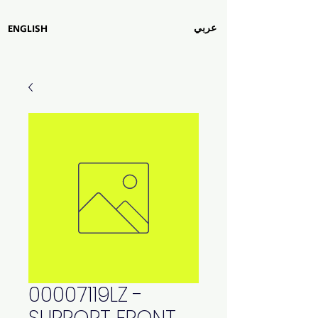
عربي
ENGLISH
00007119LZ -