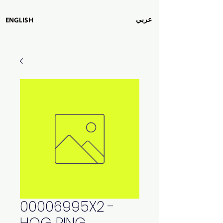
عربي
ENGLISH
00006995X2 -