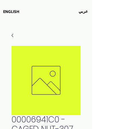
عربي
ENGLISH
00006941C0 -