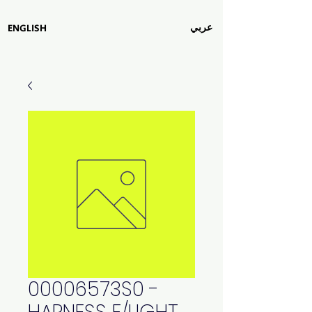
عربي
ENGLISH
00006573S0 -