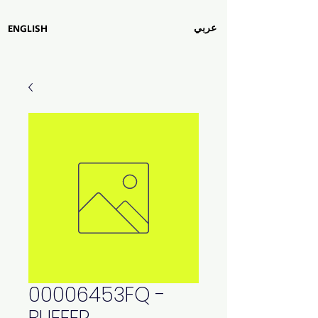
عربي
ENGLISH
00006453FQ -