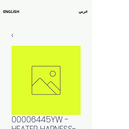
عربي
ENGLISH
00006445YW -