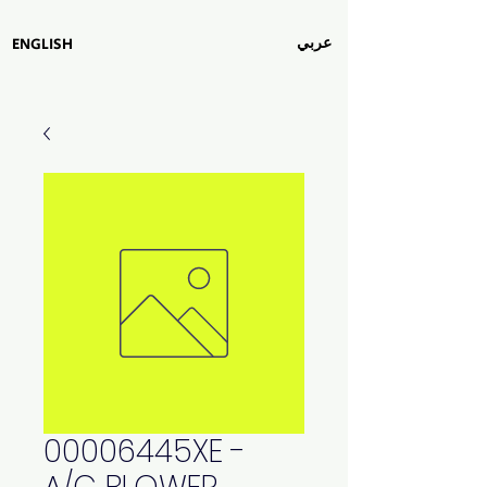
عربي
ENGLISH
00006445XE -