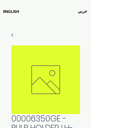
عربي
ENGLISH
00006350GE -