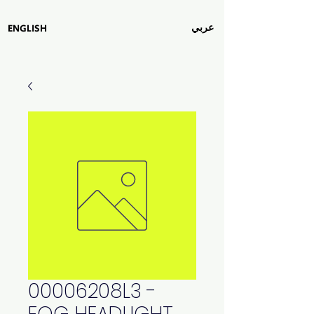
عربي
ENGLISH
00006208L3 -