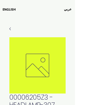
عربي
ENGLISH
00006205Z3 -