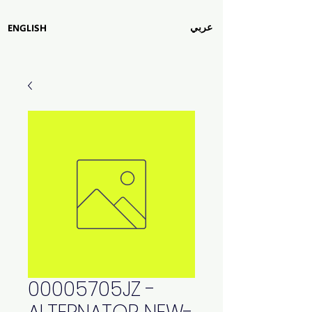
عربي
ENGLISH
00005705JZ -