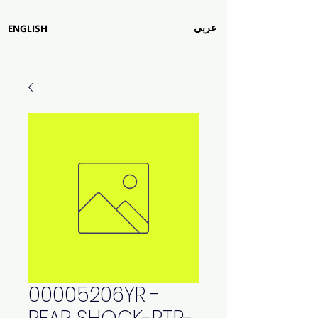
عربي
ENGLISH
00005206YR -