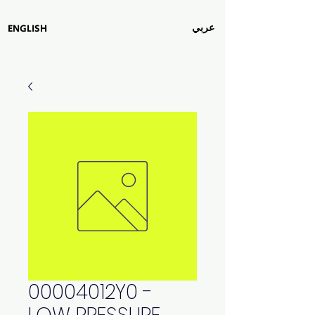
عربي
ENGLISH
00004012Y0 -