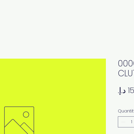
000
CLU
Quantit