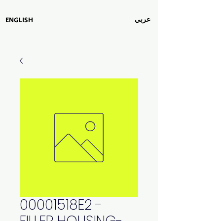
عربي
ENGLISH
00001518E2 -