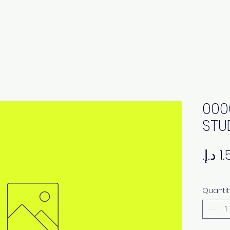
000
STU
Quantit