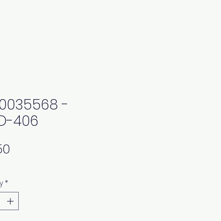
0035568 -
D-406
Price
y
*