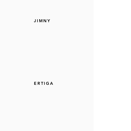
JIMNY
ERTIGA