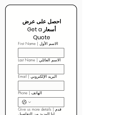
احصل على عرض 
أسعار Get a 
Quote 
First Name | الاسم الأول
Last Name | الاسم العائلي
Email | البريد الإلكتروني
Phone | الهاتف
Give us more details | قدم
لنا المزيد من التفاصيل