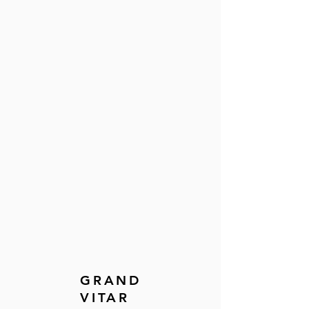
GRAND
VITAR