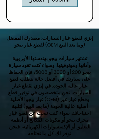
إيزي لقطع غيار السيارات: مصدرك المفضل
لقطع غيار بيجو (OEM وما بعد البيع)
تشتهر سيارات بيجو بهندستها الأوروبية
وأدائها وموثوقيتها. وسواء كنت تقود سيارة
بيجو 208 أو 3008 أو 5008، فإن الحفاظ
على سيارتك في أفضل حالة يتطلب قطع
غيار عالية الجودة. في إيزي لقطع غيار
السيارات، نحن متخصصون في توفير قطع
غيار بيجو الأصلية (OEM) وقطع غيار غير
أصلية عالية الجودة (ما بعد البيع) لتلبية
احتياجاتك. سواء كنت تبحث عن قطع غيار
محرك بيجو أو مكونات المكابح أو أنظمة
التعليق أو الإكسسوارات الكهربائية، فنحن
نوفر لك كل ما تحتاجه.