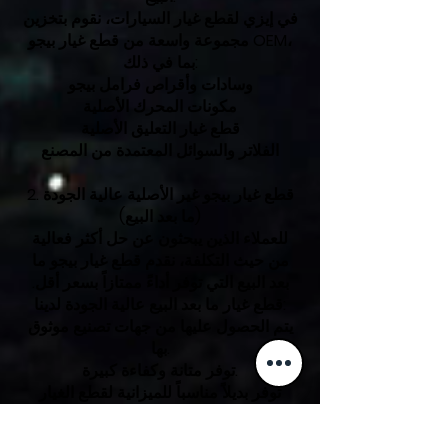
في إيزي لقطع غيار السيارات، نقوم بتخزين
مجموعة واسعة من قطع غيار بيجو OEM،
بما في ذلك:
وسادات وأقراص فرامل بيجو
مكونات المحرك الأصلية
قطع غيار التعليق الأصلية
الفلاتر والسوائل المعتمدة من المصنع
2. قطع غيار بيجو غير الأصلية عالية الجودة
(ما بعد البيع)
للعملاء الذين يبحثون عن حل أكثر فعالية
من حيث التكلفة، نقدم قطع غيار بيجو ما
بعد البيع التي توفر أداءً ممتازاً بسعر أقل.
قطع غيار ما بعد البيع عالية الجودة لدينا:
يتم الحصول عليها من جهات تصنيع موثوق
بها.
توفر متانة وكفاءة كبيرة.
توفر بديلاً مناسباً للميزانية لقطع الغيار
الأصلية.
تم اختبارها بدقة لتلبية معايير الصناعة.