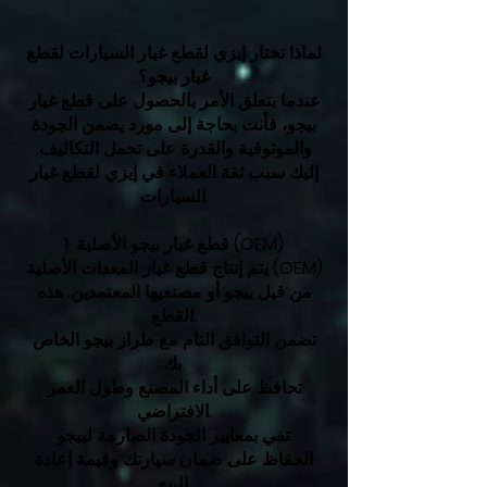
لماذا تختار إيزي لقطع غيار السيارات لقطع
غيار بيجو؟
عندما يتعلق الأمر بالحصول على قطع غيار
بيجو، فأنت بحاجة إلى مورد يضمن الجودة
والموثوقية والقدرة على تحمل التكاليف.
إليك سبب ثقة العملاء في إيزي لقطع غيار
السيارات:
1. قطع غيار بيجو الأصلية (OEM)
يتم إنتاج قطع غيار المعدات الأصلية (OEM)
من قبل بيجو أو مصنعيها المعتمدين. هذه
القطع:
تضمن التوافق التام مع طراز بيجو الخاص
بك.
تحافظ على أداء المصنع وطول العمر
الافتراضي.
تفي بمعايير الجودة الصارمة لبيجو.
الحفاظ على ضمان سيارتك وقيمة إعادة
البيع.