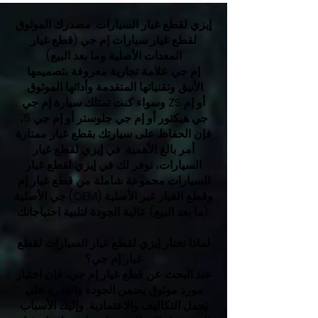
إيزي لقطع غيار السيارات: مصدرك الموثوق
لقطع غيار سيارات إم جي (قطع غيار
المعدات الأصلية وما بعد البيع)
إم جي علامة تجارية معروفة بتصميمها
الأنيق وتقنياتها المتقدمة وأدائها الموثوق.
وسواء كنت تمتلك سيارة إم جي ZS أو إم
جي هيكتور أو إم جي جلوستر أو إم جي 5،
فإن الحفاظ على سيارتك بقطع غيار ممتازة
أمر بالغ الأهمية. في إيزي لقطع غيار
السيارات، نوفر لك في إيزي لقطع غيار
السيارات مجموعة شاملة من قطع غيار إم
جي الأصلية (OEM) وقطع الغيار غير الأصلية
(ما بعد البيع) عالية الجودة لتلبية احتياجاتك.
لماذا تختار إيزي لقطع غيار السيارات لقطع
غيار إم جي؟
عند البحث عن قطع غيار إم جي، فإن اختيار
مورد موثوق يضمن الجودة والقدرة على
تحمل التكاليف والاعتمادية. وإليك الأسباب