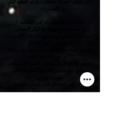
التي تجعل العملاء يفضلون إيزي لقطع غيار
السيارات:
1. قطع غيار إم جي الأصلية (OEM)
تم تصميم وتصنيع قطع غيار المعدات
الأصلية (OEM) من قبل إم جي أو منتجيها
المعتمدين. هذه القطع:
تضمن الملاءمة والتوافق الدقيق مع سيارة
إم جي الخاصة بك.
تضمن الأداء الأمثل وطول العمر الافتراضي.
تتوافق مع معايير الجودة الصارمة التي
تطبقها إم جي.
تساعد في الحفاظ على ضمان سيارتك
وقيمة إعادة بيعها.
نحن نقدم مجموعة واسعة من قطع غيار إم
جي الأصلية بما في ذلك:
تيل وأقراص الفرامل
مكونات المحرك
قطع غيار نظام التعليق
الفلاتر والسوائل الأصلية